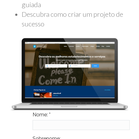
guiada
Descubra como criar um projeto de
sucesso
Nome: *
Sobrenome: