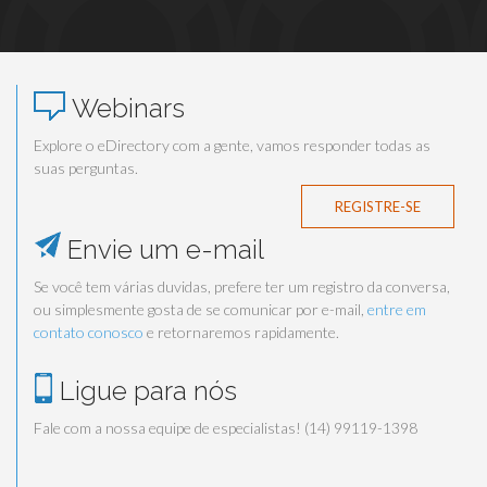
Webinars
Explore o eDirectory com a gente, vamos responder todas as
suas perguntas.
REGISTRE-SE
Envie um e-mail
Se você tem várias duvidas, prefere ter um registro da conversa,
ou simplesmente gosta de se comunicar por e-mail,
entre em
contato conosco
e retornaremos rapidamente.
Ligue para nós
Fale com a nossa equipe de especialistas! (14) 99119-1398