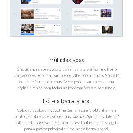
Múltiplas abas
Crie quantas abas você precisar para organizar melhor o
conteúdo exibido na página de detalhes do anúncio. Não é fã
de abas? Sem problemas! Você pode usar apenas uma
página simples com todas as informações em sequência.
Edite a barra lateral
Coloque qualquer widget na barra lateral e obtenha mais
controle sobre o design de suas páginas. Sem barra lateral?
Totalmente possível! Exclua ou mova facilmente os widgets
para a página principal e livre-se da barra lateral.