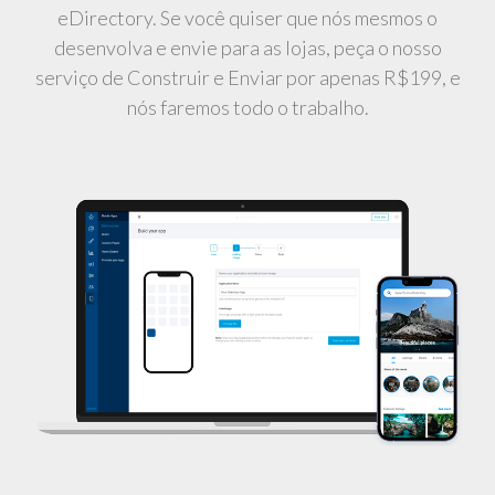
eDirectory. Se você quiser que nós mesmos o
desenvolva e envie para as lojas, peça o nosso
serviço de Construir e Enviar por apenas R$199, e
nós faremos todo o trabalho.