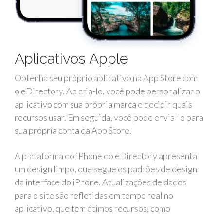
Aplicativos Apple
Obtenha seu próprio aplicativo na App Store com
o eDirectory. Ao cria-lo, você pode personalizar o
aplicativo com sua própria marca e decidir quais
recursos usar. Em seguida, você pode envia-lo para
sua própria conta da App Store.
A plataforma do iPhone do eDirectory apresenta
um design limpo, que segue os padrões de design
da interface do iPhone. Atualizações de dados
para o site são refletidas em tempo real no
aplicativo, que tem ótimos recursos, como