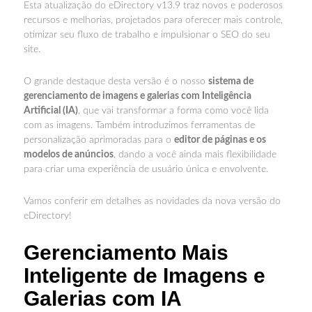
Esta atualização do eDirectory v13.9 traz novos e poderosos
recursos e melhorias, projetados para oferecer mais controle,
otimizar seu fluxo de trabalho e impulsionar o SEO do seu
site.
O grande destaque desta versão é o nosso
sistema de
gerenciamento de imagens e galerias com Inteligência
Artificial (IA)
, que vai transformar a forma como você lida
com as imagens. Também introduzimos ferramentas de
personalização aprimoradas para o
editor de páginas e os
modelos de anúncios
, dando a você ainda mais flexibilidade
para criar uma experiência de usuário única e envolvente.
Vamos conferir em detalhes as novidades da nova versão do
eDirectory!
Gerenciamento Mais
Inteligente de Imagens e
Galerias com IA