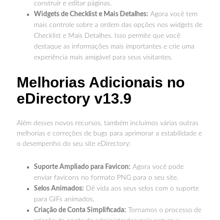
construir e editar páginas.
Widgets de Checklist e Mais Detalhes:
Agora você tem
mais controle sobre a ordem das opções nos widgets de
Checklist e Mais Detalhes. Isso permite que você
destaque as informações mais importantes e crie uma
experiência mais amigável para seus visitantes.
Melhorias Adicionais no
eDirectory v13.9
Além desses novos recursos, também incluímos várias outras
melhorias e correções de bugs para aprimorar a estabilidade e
o desempenho do seu site eDirectory:
Suporte Ampliado para Favicon:
Agora você pode
enviar favicons no formato PNG para o seu site.
Selos Animados:
Dê vida aos seus selos com o suporte
para GIFs animados.
Criação de Conta Simplificada:
Tornamos o processo de