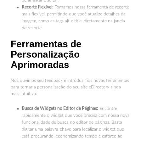
de arrastar e soltar.
Recorte Flexível:
Tornamos nossa ferramenta de recorte
mais flexível, permitindo que você atualize detalhes da
imagem, como as tags alt e title, diretamente na janela
de recorte.
Ferramentas de
Personalização
Aprimoradas
Nós ouvimos seu feedback e introduzimos novas ferramentas
para tornar a personalização do seu site eDirectory ainda
mais intuitiva:
Busca de Widgets no Editor de Páginas:
Encontre
rapidamente o widget que você precisa com nossa nova
funcionalidade de busca no editor de páginas. Basta
digitar uma palavra-chave para localizar o widget que
está procurando, economizando tempo e esforço ao