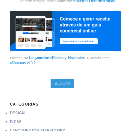
demonstração personalizada:
Solicitar Demonstração
Postado em
Lançamentos eDirectory
,
Novidades
|
Marcado como
eDirectory v13.9
CATEGORIAS
DESIGN
DICAS
LANÇAMENTOS EDIRECTORY