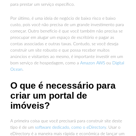
para prestar um serviço específico.
Por último, é uma ideia de negócio de baixo risco e baixo
custo, pois você não precisa de um grande investimento para
começar. Outro benefício é que você também não precisa se
preocupar em alugar um espaço de escritório e pagar as
contas associadas e outras taxas. Contudo, se você deseja
construir um site robusto e que possa receber muitos
anúncios e visitantes ao mesmo, é importante investir em um
bom serviço de hospedagem, como a
Amazon AWS
ou
Digital
Ocean
.
O que é necessário para
criar um portal de
imóveis?
A primeira coisa que você precisará para construir site deste
tipo é de um
software dedicado, como o eDirectory
. Usar o
eDirectory é a maneira mais rápida e econômica de lançar um