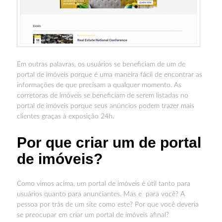
Em outras palavras, os usuários se beneficiam de um de
portal de imóveis porque é uma maneira fácil de encontrar as
informações de que precisam a qualquer momento. As
corretoras de imóveis se beneficiam de serem listadas no
portal de imóveis porque seus anúncios podem trazer mais
clientes graças à exposição 24h.
Por que criar um de portal
de imóveis?
Como vimos acima, um portal de imóveis é útil tanto para
usuários quanto para anunciantes. Mas e para você? A
pessoa por trás de um site como este? Por que você deveria
se preocupar em criar um portal de imóveis afinal?