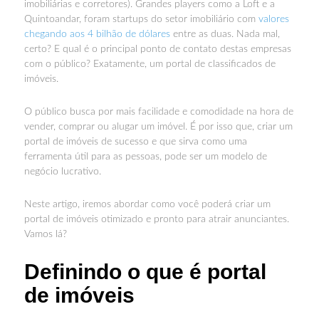
imobiliárias e corretores). Grandes players como a Loft e a
Quintoandar, foram startups do setor imobiliário com
valores
chegando aos 4 bilhão de dólares
entre as duas. Nada mal,
certo? E qual é o principal ponto de contato destas empresas
com o público? Exatamente, um portal de classificados de
imóveis.
O público busca por mais facilidade e comodidade na hora de
vender, comprar ou alugar um imóvel. É por isso que, criar um
portal de imóveis de sucesso e que sirva como uma
ferramenta útil para as pessoas, pode ser um modelo de
negócio lucrativo.
Neste artigo, iremos abordar como você poderá criar um
portal de imóveis otimizado e pronto para atrair anunciantes.
Vamos lá?
Definindo o que é portal
de imóveis