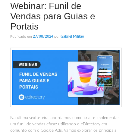
Webinar: Funil de
Vendas para Guias e
Portais
Publicado em
27/08/2024
por
Gabriel Militão
Na última sexta-feira, abordamos como criar e implementar
um funil de vendas eficaz utilizando o eDirectory em
conjunto com o Google Ads. Vamos explorar os principais