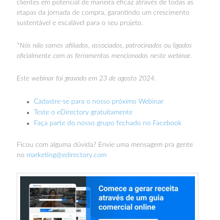
clientes em potencial de maneira eficaz através de todas as
etapas da jornada de compra, garantindo um crescimento
sustentável e escalável para o seu projeto.
*Nós não somos afiliados, associados, patrocinados ou ligados
oficialmente com as ferramentas mencionadas neste webinar.
Este webinar foi gravado em 23 de agosto 2024.
Cadastre-se para o nosso próximo Webinar
Teste o eDirectory gratuitamente
Faça parte do nosso grupo fechado no Facebook
Ficou com alguma dúvida? Envie uma mensagem pra gente
no
marketing@edirectory.com