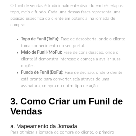
O funil de vendas é tradicionalmente dividido em três etapas:
topo, meio e fundo. Cada uma dessas fases representa uma
posição específica do cliente em potencial na jornada de
compra:
Topo de Funil (ToFu):
Fase de descoberta, onde o cliente
toma conhecimento do seu portal.
Meio de Funil (MoFu):
Fase de consideração, onde o
cliente já demonstra interesse e começa a avaliar suas
opções.
Fundo de Funil (BoFu):
Fase de decisão, onde o cliente
está pronto para converter, seja através de uma
assinatura, compra ou outro tipo de ação.
3. Como Criar um Funil de
Vendas
a. Mapeamento da Jornada
Para otimizar a jornada de compra do cliente, o primeiro