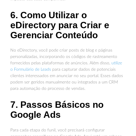
6. Como Utilizar o
eDirectory para Criar e
Gerenciar Conteúdo
No eDirectory, você pode criar posts de blog e páginas
personalizadas, incorporando os códigos de rastreamento
fornecidos pelas plataformas de anúncios. Além disso,
utilize
o Formulário de Leads
para capturar dados de potenciais
clientes interessados em anunciar no seu portal. Esses dados
podem ser geridos manualmente ou integrados a um CRM
para automação do processo de vendas.
7. Passos Básicos no
Google Ads
Para cada etapa do funil, você precisará configurar