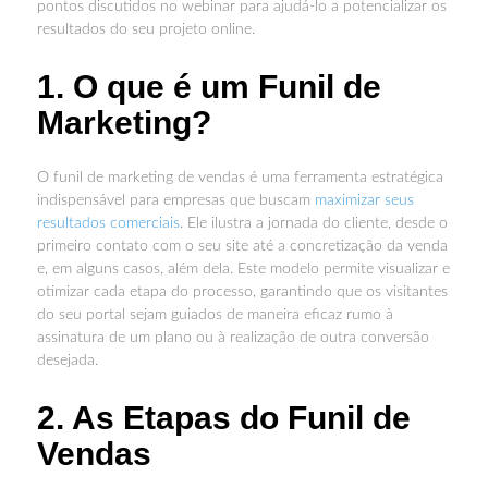
pontos discutidos no webinar para ajudá-lo a potencializar os
resultados do seu projeto online.
1. O que é um Funil de
Marketing?
O funil de marketing de vendas é uma ferramenta estratégica
indispensável para empresas que buscam
maximizar seus
resultados comerciais
. Ele ilustra a jornada do cliente, desde o
primeiro contato com o seu site até a concretização da venda
e, em alguns casos, além dela. Este modelo permite visualizar e
otimizar cada etapa do processo, garantindo que os visitantes
do seu portal sejam guiados de maneira eficaz rumo à
assinatura de um plano ou à realização de outra conversão
desejada.
2. As Etapas do Funil de
Vendas